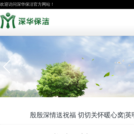
欢迎访问深华保洁官方网站！
殷殷深情送祝福 切切关怀暖心窝|